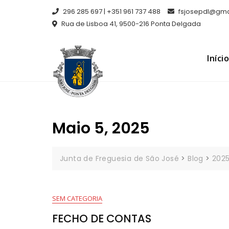
Skip
296 285 697 | +351 961 737 488
fsjosepdl@gmai
to
Rua de Lisboa 41, 9500-216 Ponta Delgada
content
Início
Maio 5, 2025
Junta de Freguesia de São José
>
Blog
>
202
SEM CATEGORIA
FECHO DE CONTAS