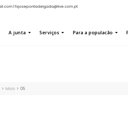
l.com | fsjosepontadelgada@live.com.pt
A junta
Serviços
Para a populacão
5
>
Maio
>
05